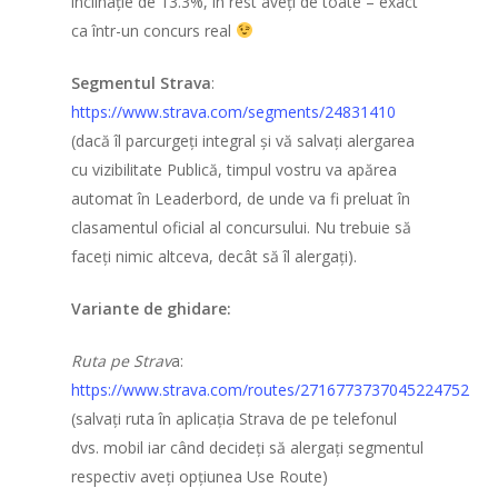
înclinație de 13.3%, în rest aveți de toate – exact
ca într-un concurs real
Portofoliu evenim
Segmentul Strava
:
În pregătire
https://www.strava.com/segments/24831410
(dacă îl parcurgeți integral și vă salvați alergarea
Aleargă România!
cu vizibilitate Publică, timpul vostru va apărea
Cursa imposibilă
automat în Leaderbord, de unde va fi preluat în
clasamentul oficial al concursului. Nu trebuie să
Uphill Running
faceți nimic altceva, decât să îl alergați).
Championship (U
Variante de ghidare:
Ștafeta Împreună
1×100
Ruta pe Strav
a:
https://www.strava.com/routes/2716773737045224752
Înot în amonte
(salvați ruta în aplicația Strava de pe telefonul
dvs. mobil iar când decideți să alergați segmentul
Contact
respectiv aveți opțiunea Use Route)