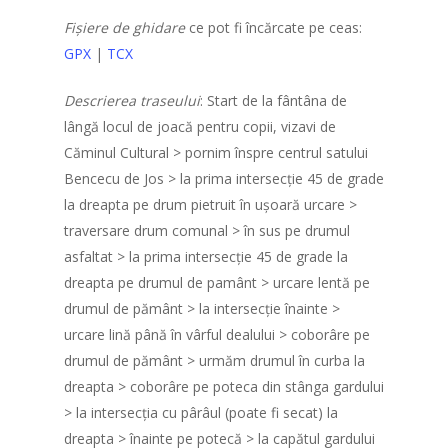
Fișiere de ghidare
ce pot fi încărcate pe ceas:
GPX
|
TCX
Descrierea traseului
: Start de la fântâna de
lângă locul de joacă pentru copii, vizavi de
Căminul Cultural > pornim înspre centrul satului
Bencecu de Jos > la prima intersecție 45 de grade
la dreapta pe drum pietruit în ușoară urcare >
traversare drum comunal > în sus pe drumul
asfaltat > la prima intersecție 45 de grade la
dreapta pe drumul de pamânt > urcare lentă pe
drumul de pământ > la intersecție înainte >
urcare lină până în vârful dealului > coborâre pe
drumul de pământ > urmăm drumul în curba la
dreapta > coborâre pe poteca din stânga gardului
> la intersecția cu pârâul (poate fi secat) la
dreapta > înainte pe potecă > la capătul gardului