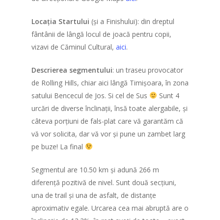
Locația Startului
(și a Finishului): din dreptul
fântânii de lângă locul de joacă pentru copii,
vizavi de Căminul Cultural,
aici
.
Descrierea segmentului
: un traseu provocator
de Rolling Hills, chiar aici lângă Timișoara, în zona
satului Bencecul de Jos. Si cel de Sus
Sunt 4
urcări de diverse înclinații, însă toate alergabile, și
câteva porțiuni de fals-plat care vă garantăm că
vă vor solicita, dar vă vor și pune un zambet larg
pe buze! La final
Segmentul are 10.50 km și adună 266 m
diferență pozitivă de nivel. Sunt două secțiuni,
una de trail și una de asfalt, de distanțe
aproximativ egale. Urcarea cea mai abruptă are o