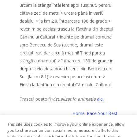
urcăm la stânga întâi lent apoi susținut, pentru
câteva zeci de metri > urcare până în varful
dealului > la km 2.8, întoarcere 180 de grade >
revenim pe același traseu la fântâna din dreptul
Căminului Cultural > înainte pe drumul comunal
spre Bencecu de Sus (atenție, drumul este
circulat; rar, dar circulă mașini! Țineți partea
stângă a drumului) > întoarcere 180 de grade în
dreptul celei de-a doua biserici din Bencecu de
Sus (la km 8.1) > revenim pe același drum >
Finish la fântâna din dreptul Căminului Cultural.
Traseul poate fi
vizualizat în animație
aici
.
Home: Race Your Best
This site uses cookies to improve your online experience, allow
you to share content on social media, measure traffic to this
website and display customized ads based on your browsing