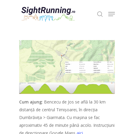
Hit enter to search or ESC to close
Cum ajung
: Bencecu de Jos se află la 30 km
distanță de centrul Timișoarei, în direcția
Dumbrăvița > Giarmata. Cu mașina se fac
aproximativ 45 de minute până acolo. Instrucțiuni
de direcționare Google Maps
aici
.