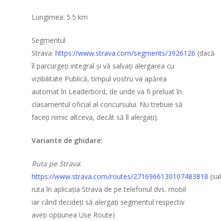
Lungimea: 5.5 km
Segmentul
Portofoliu evenim
Strava:
https://www.strava.com/segments/3926126
(dacă
În pregătire
îl parcurgeți integral și vă salvați alergarea cu
vizibilitate Publică, timpul vostru va apărea
Aleargă România!
automat în Leaderbord, de unde va fi preluat în
clasamentul oficial al concursului. Nu trebuie să
Cursa imposibilă
faceți nimic altceva, decât să îl alergați).
Uphill Running
Variante de ghidare:
Championship (U
Ruta pe Strava
:
Ștafeta Împreună
https://www.strava.com/routes/2716966130107483818
(sal
1×100
ruta în aplicația Strava de pe telefonul dvs. mobil
iar când decideți să alergați segmentul respectiv
Înot în amonte
aveți opțiunea Use Route)