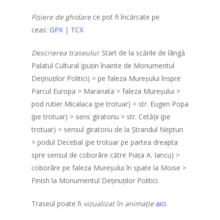
Contact
Fișiere de ghidare
ce pot fi încărcate pe
ceas:
GPX
|
TCX
Descrierea traseului
: Start de la scările de lângă
Palatul Cultural (puțin înainte de Monumentul
Deținuților Politici) > pe faleza Mureșului înspre
Parcul Europa > Maranata > faleza Mureșului >
pod rutier Micalaca (pe trotuar) > str. Eugen Popa
(pe trotuar) > sens giratoriu > str. Cetății (pe
trotuar) > sensul giratoriu de la Ștrandul Neptun
> podul Decebal (pe trotuar pe partea dreapta
spre sensul de coborâre către Piaţa A. Iancu) >
coborâre pe faleza Mureșului în spate la Moise >
Finish la Monumentul Deținuților Politici.
Traseul poate fi
vizualizat în animație
aici
.