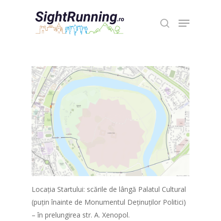
Hit enter to search or ESC to close
Locația Startului: scările de lângă Palatul Cultural
(puțin înainte de Monumentul Deținuților Politici)
– în prelungirea str. A. Xenopol.