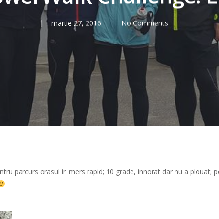
martie 27, 2016
No Comments
ru parcurs orasul in mers rapid; 10 grade, innorat dar nu a plouat; pe f