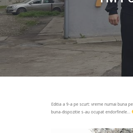
Hit enter to search or ESC to close
Editia a 9-a pe scurt: vreme numai buna pent
buna-dispozitie s-au ocupat endorfinele…