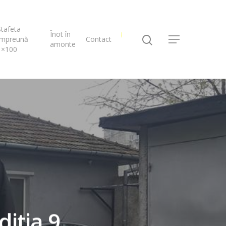
Ștafeta
Înot în
Împreună
Contact
amonte
1×100
itia 9