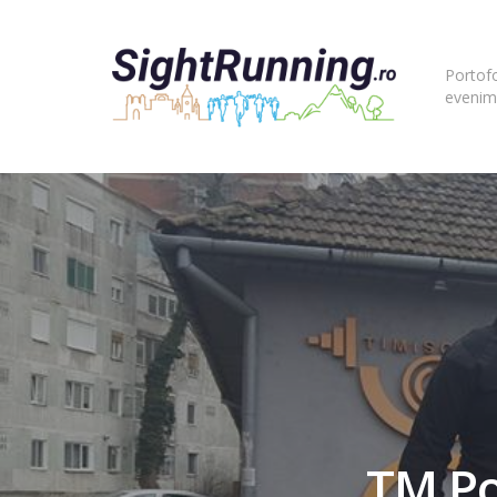
Portofo
evenim
TM Po