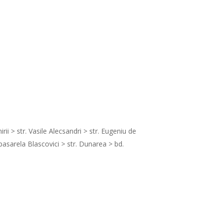
ii > str. Vasile Alecsandri > str. Eugeniu de
 pasarela Blascovici > str. Dunarea > bd.