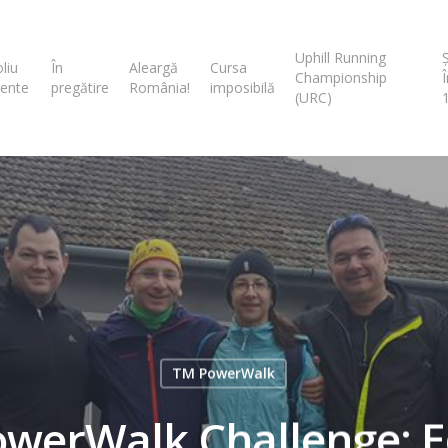
Uphill Running
liu
În
Aleargă
Cursa
Championship
ente
pregătire
România!
imposibilă
(URC)
TM PowerWalk
werWalk Challenge: Ed