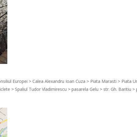
nsiliul Europei > Calea Alexandru Ioan Cuza > Piata Marasti > Piata Unir
iclete > Spaliul Tudor Vladimirescu > pasarela Gelu > str. Gh. Baritiu >