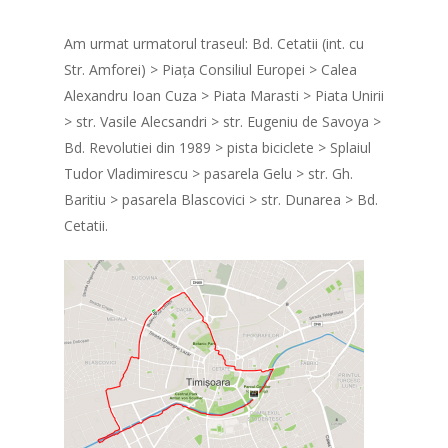
Am urmat urmatorul traseul: Bd. Cetatii (int. cu
Str. Amforei) > Piața Consiliul Europei > Calea
Alexandru Ioan Cuza > Piata Marasti > Piata Unirii
Portofoliu evenim
> str. Vasile Alecsandri > str. Eugeniu de Savoya >
Bd. Revolutiei din 1989 > pista biciclete > Splaiul
În pregătire
Tudor Vladimirescu > pasarela Gelu > str. Gh.
Baritiu > pasarela Blascovici > str. Dunarea > Bd.
Aleargă România!
Cetatii.
Cursa imposibilă
Uphill Running
Championship (U
Ștafeta Împreună
1×100
Înot în amonte