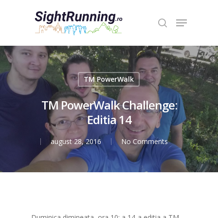
Hit enter to search or ESC to close
TM PowerWalk
TM PowerWalk Challenge:
Editia 14
august 28, 2016
No Comments
Duminica dimineata, ora 10: a 14-a editia a TM