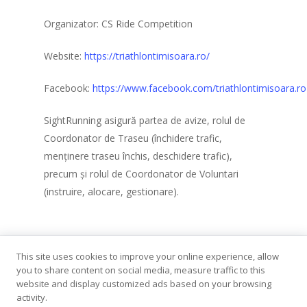
Championship (U
Organizator: CS Ride Competition
Ștafeta Împreună
1×100
Website:
https://triathlontimisoara.ro/
Înot în amonte
Facebook:
https://www.facebook.com/triathlontimisoara.ro
Contact
SightRunning asigură partea de avize, rolul de
Coordonator de Traseu (închidere trafic,
menținere traseu închis, deschidere trafic),
precum și rolul de Coordonator de Voluntari
(instruire, alocare, gestionare).
This site uses cookies to improve your online experience, allow
you to share content on social media, measure traffic to this
website and display customized ads based on your browsing
activity.