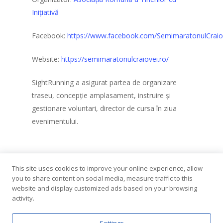
Inițiativă
Ștafeta Împreună
1×100
Facebook:
https://www.facebook.com/SemimaratonulCraio
Înot în amonte
Website:
https://semimaratonulcraiovei.ro/
Contact
SightRunning a asigurat partea de organizare
traseu, concepție amplasament, instruire și
gestionare voluntari, director de cursa în ziua
evenimentului.
This site uses cookies to improve your online experience, allow
you to share content on social media, measure traffic to this
website and display customized ads based on your browsing
activity.
© 2026 Sight Running. |
Termene și Condiții
|