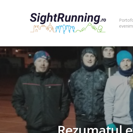
Portofo
evenim
Rezumatul e