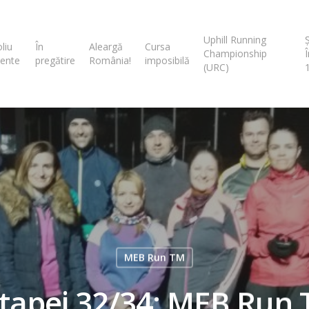
Uphill Running
liu
În
Aleargă
Cursa
Championship
ente
pregătire
România!
imposibilă
(URC)
MEB Run TM
tapei 32/34: MEB Run T