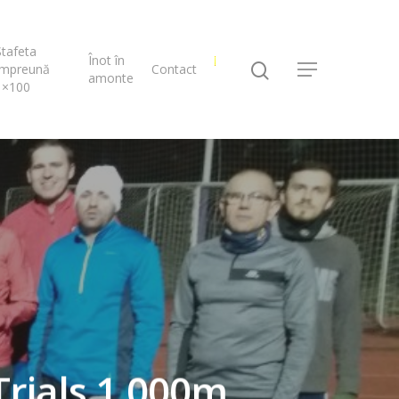
Ștafeta
Înot în
Împreună
Contact
amonte
1×100
rials 1.000m