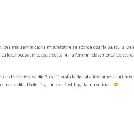
ru cea mai semnificativa imbunatatire se acorda doar la baieti, lui De
v cu locul ocupat in etapa trecuta: 4); la feminin, clasamentul de eta
ata chiar la iesirea din Baza 1) arata la finalul antrenamentului temp
 in conditii dificile. Da, stiu ca a fost frig, dar nu suficient