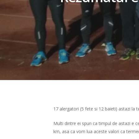
Hit enter to search or ESC to close
17 alergatori (5 fete si 12 baieti) astazi l
Multi dintre ei spun ca timpul de astazi e 
km, asa ca vom lua aceste valori ca termen