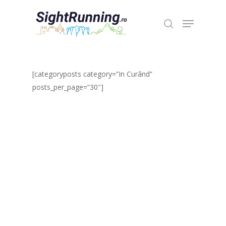
Hit enter to search or ESC to close
[categoryposts category=”In Curând”
posts_per_page=”30″]
Portofoliu evenim
În pregătire
Aleargă România!
Cursa imposibilă
Uphill Running
Championship (U
Ștafeta Împreună