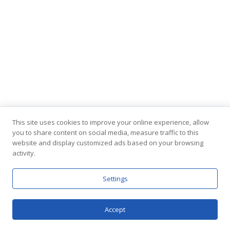
1×100
Înot în amonte
Contact
This site uses cookies to improve your online experience, allow
you to share content on social media, measure traffic to this
website and display customized ads based on your browsing
activity.
© 2026 Sight Running. |
Termene și Condiții
|
Settings
Cookies
|
ANPC
|
Contact
Accept