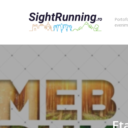
Portofo
evenim
Hit enter to search or ESC to close
Et