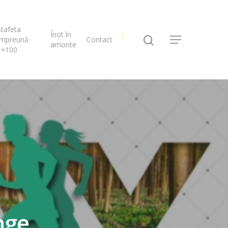
Ștafeta
Înot în
Împreună
Contact
amonte
1×100
nge