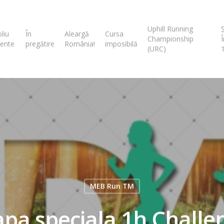
Uphill Running
liu
În
Aleargă
Cursa
Championship
ente
pregătire
România!
imposibilă
(URC)
MEB Run TM
apa speciala 1h Challe