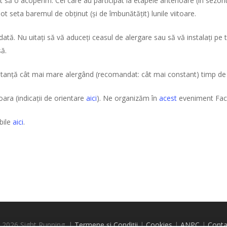
să o acoperim. Cei care au participat la etapele anterioare (în sezonul t
t seta baremul de obținut (și de îmbunătățit) lunile viitoare.
dată. Nu uitați să vă aduceți ceasul de alergare sau să vă instalați pe 
să.
stanță cât mai mare alergând (recomandat: cât mai constant) timp de 
ara (indicații de orientare
aici
). Ne organizăm în
acest
eveniment Fa
bile
aici
.
 2026 Sight Running. |
Termene și Condiții
|
Cookies
|
ANPC
|
Conta