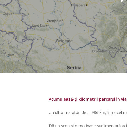
Acumulează-ți kilometrii parcurși în via
Un ultra-maraton de … 986 km, între cel mai v
Dă un scop și o motivație suplimentară acti