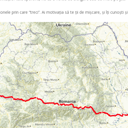
onele prin care “treci”. Ai motivația să te ții de mișcare, și îți cunoști ș