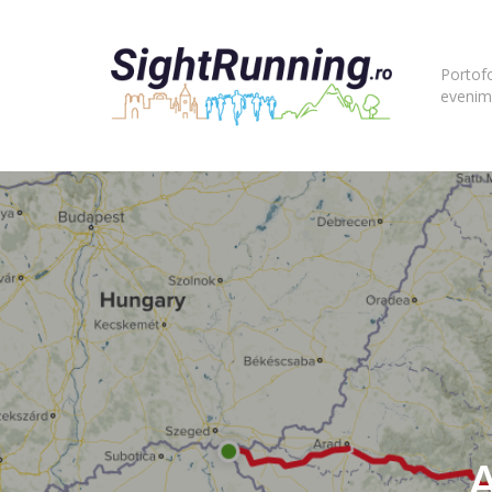
Portofo
evenim
Hit enter to search or ESC to close
A