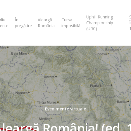
Uphill Running
liu
În
Aleargă
Cursa
Championship
ente
pregătire
România!
imposibilă
(URC)
Evenimente virtuale
leargă România! (ed. 