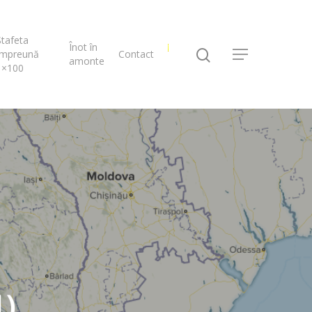
Ștafeta
Înot în
Împreună
Contact
amonte
1×100
1)