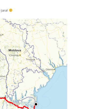
i țara!